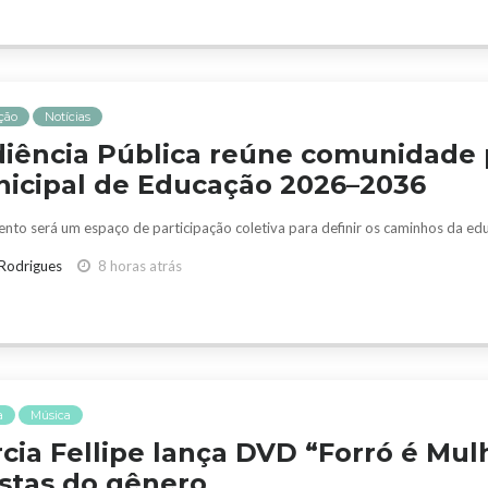
ção
Notícias
iência Pública reúne comunidade p
icipal de Educação 2026–2036
to será um espaço de participação coletiva para definir os caminhos da ed
 Rodrigues
8 horas atrás
a
Música
cia Fellipe lança DVD “Forró é Mul
istas do gênero