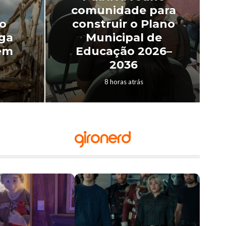
comunidade para
do
construir o Plano
ega
Municipal de
em
Educação 2026–
2036
8 horas atrás
GiroNerd