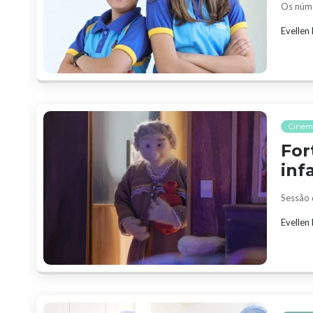
Os núme
Evellen
Cinem
For
inf
Sessão 
Evellen