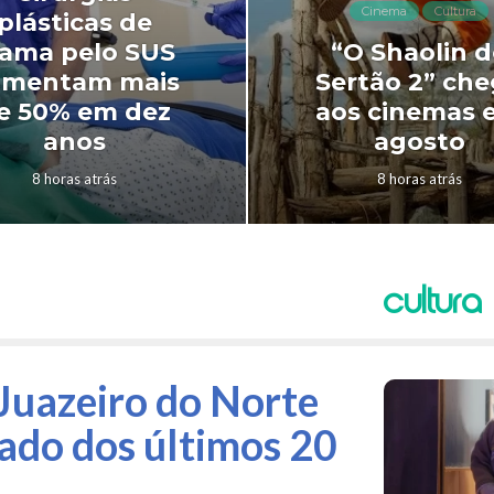
Cinema
Cultura
plásticas de
ama pelo SUS
“O Shaolin 
umentam mais
Sertão 2” ch
e 50% em dez
aos cinemas 
anos
agosto
8 horas atrás
8 horas atrás
Cultura
Juazeiro do Norte
ado dos últimos 20