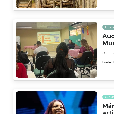
Educa
Aud
Mun
O momen
Evellen
Cultur
Már
art