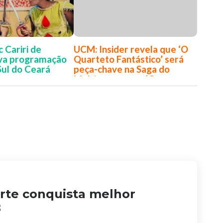
 Cariri de
UCM: Insider revela que ‘O
eva programação
Quarteto Fantástico’ será
Sul do Ceará
peça-chave na Saga do
Multiverso e em ‘Guerras
Secretas’
rte conquista melhor
B