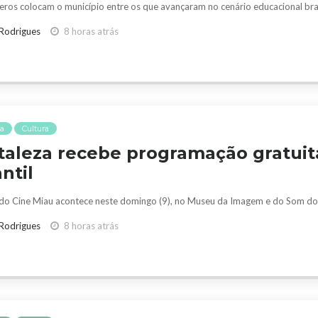
ros colocam o município entre os que avançaram no cenário educacional bras
 Rodrigues
8 horas atrás
a
Cultura
taleza recebe programação gratuit
antil
do Cine Miau acontece neste domingo (9), no Museu da Imagem e do Som do
 Rodrigues
8 horas atrás