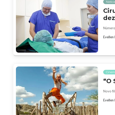
Notíci
Cir
dez
Número 
Evellen
Cinem
“O 
Novo fi
Evellen