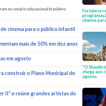
am no cenário educacional brasileiro.
Fortaleza 
programaçã
cinema para 
e cinema para o público infantil
aumentam mais de 50% em dez anos
mas em agosto
“O Shaolin 
chega aos 
a construir o Plano Municipal de
agosto
r II” e reúne grandes artistas do