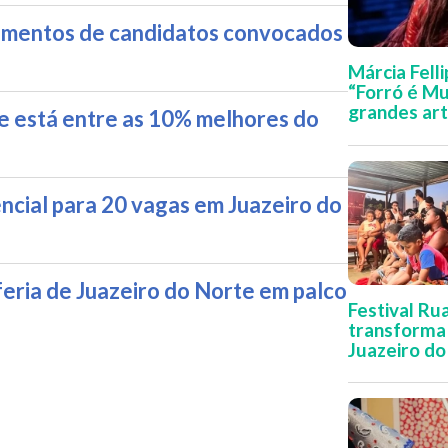
umentos de candidatos convocados
Márcia Fell
“Forró é Mu
grandes art
e está entre as 10% melhores do
encial para 20 vagas em Juazeiro do
feria de Juazeiro do Norte em palco
Festival Ru
transforma 
Juazeiro do
de arte, en
formação cu