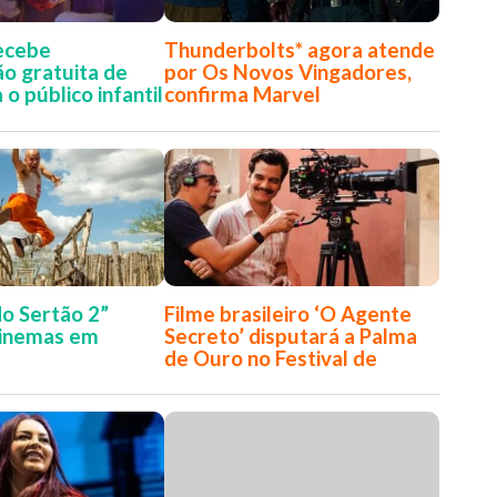
recebe
Thunderbolts* agora atende
o gratuita de
por Os Novos Vingadores,
o público infantil
confirma Marvel
do Sertão 2”
Filme brasileiro ‘O Agente
cinemas em
Secreto’ disputará a Palma
de Ouro no Festival de
Cannes 2025