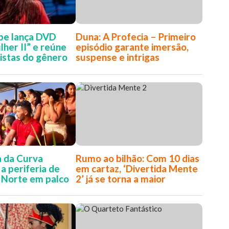
ipe lança DVD
Duna: A Profecia – Primeiro
lher II” e reúne
episódio garante imersão,
istas do gênero
suspense e intrigas
a da Curva
Rumo ao bilhão: Com 10 dias
a periferia de
em cartaz, ‘Divertida Mente
 Norte em palco
2’ já se torna a maior
contros e
bilheteria de 2024
ltural