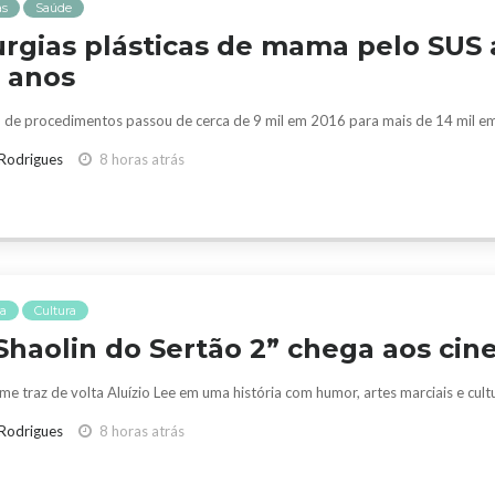
as
Saúde
urgias plásticas de mama pelo SU
 anos
de procedimentos passou de cerca de 9 mil em 2016 para mais de 14 mil e
 Rodrigues
8 horas atrás
a
Cultura
Shaolin do Sertão 2” chega aos ci
lme traz de volta Aluízio Lee em uma história com humor, artes marciais e cult
 Rodrigues
8 horas atrás