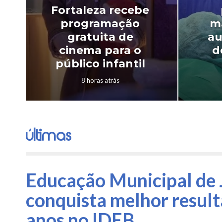
Fortaleza recebe
programação
m
gratuita de
a
cinema para o
d
público infantil
8 horas atrás
Últimas
Educação Municipal de 
conquista melhor result
anos no IDEB