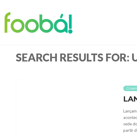
foobá!
SEARCH RESULTS FOR: 
Cine
LA
Lançame
acontec
sede do
partir 