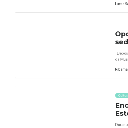
Lucas S
Opo
sed
Depois 
da Músic
Ribama
Cultur
Enc
Est
Durante