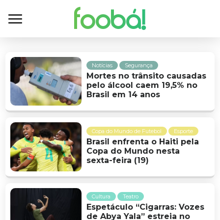
foobá!
Notícias
Segurança
Mortes no trânsito causadas
pelo álcool caem 19,5% no
Brasil em 14 anos
Copa do Mundo de Futebol
Esporte
Brasil enfrenta o Haiti pela
Copa do Mundo nesta
sexta-feira (19)
Cultura
Teatro
Espetáculo “Cigarras: Vozes
de Abya Yala” estreia no