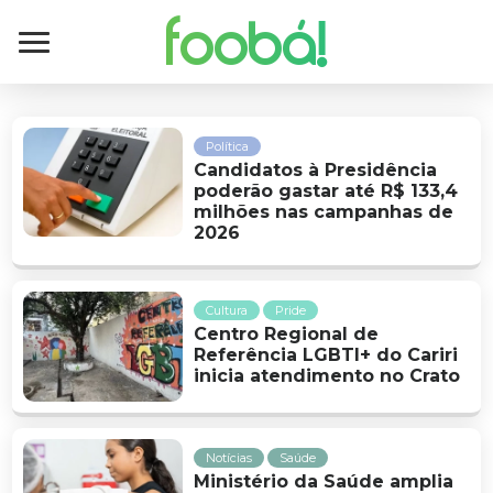
foobá!
Política
Candidatos à Presidência
poderão gastar até R$ 133,4
milhões nas campanhas de
2026
Cultura
Pride
Centro Regional de
Referência LGBTI+ do Cariri
inicia atendimento no Crato
Notícias
Saúde
Ministério da Saúde amplia