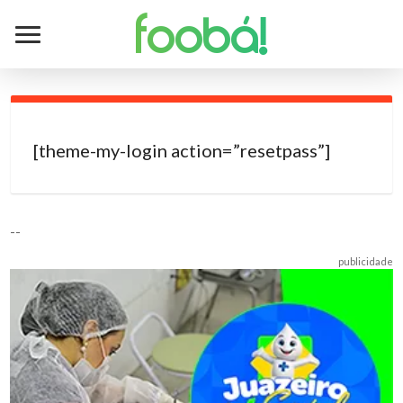
foobá!
[theme-my-login action=”resetpass”]
--
publicidade