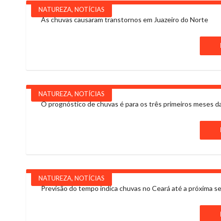
NATUREZA
,
NOTÍCIAS
As chuvas causaram transtornos em Juazeiro do Norte
NATUREZA
,
NOTÍCIAS
O prognóstico de chuvas é para os três primeiros meses da q
NATUREZA
,
NOTÍCIAS
Previsão do tempo indica chuvas no Ceará até a próxima se