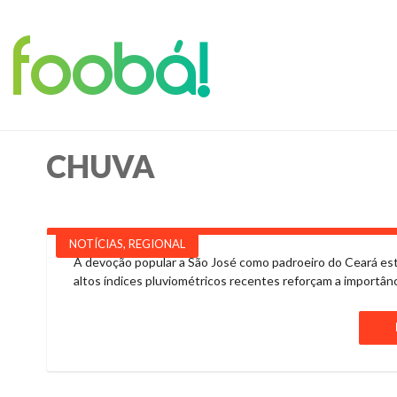
foobá!
CHUVA
NOTÍCIAS
,
REGIONAL
A devoção popular a São José como padroeiro do Ceará está
altos índices pluviométricos recentes reforçam a importân