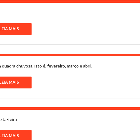
LEIA MAIS
uadra chuvosa, isto é, fevereiro, março e abril.
LEIA MAIS
xta-feira
LEIA MAIS