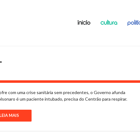
INÍCIO
CULTURA
POLÍT
L
 sofre com uma crise sanitária sem precedentes, o Governo afunda
sonaro é um paciente intubado, precisa do Centrão para respirar.
LEIA MAIS