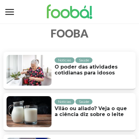
foobá!
FOOBA
Notícias
Saúde
O poder das atividades
cotidianas para idosos
Notícias
Saúde
Vilão ou aliado? Veja o que
a ciência diz sobre o leite