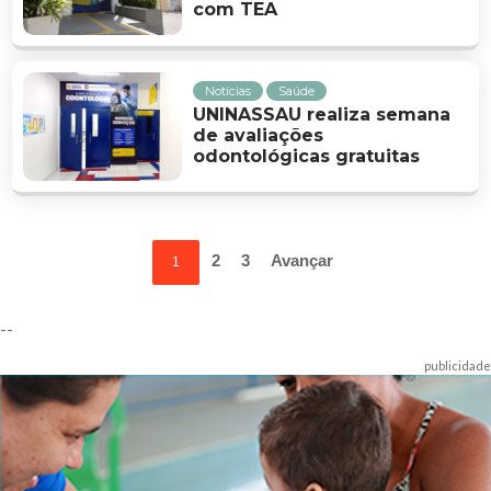
com TEA
Notícias
Saúde
UNINASSAU realiza semana
de avaliações
odontológicas gratuitas
2
3
Avançar
1
--
publicidade